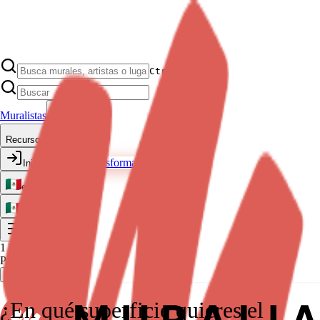
Ctrl K
Muralistas
Recursos
Transforma tu espacio
Iniciar Sesión
es
es
1
Paso 1 de 10
Guardar progreso
¿En qué superficie quieres el