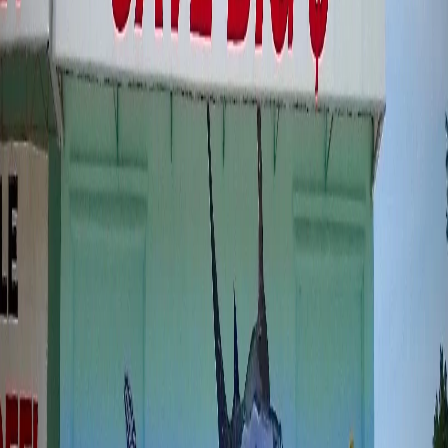
Descubre 1 muralistas verificados en Crouse, North Carolina. Artistas
profesionales listos para transformar tu espacio.
Cotizar Proyecto
Ver en Mapa Interactivo
1 Muralistas en Crouse, North Carolina
Artistas verificados y disponibles para contratar
Ver en Mapa Interactivo
Estilo
Presupuesto
Judith
Crouse, Estados Unidos
Desde
$120K MXN
Ver Portafolio