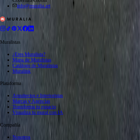
Cobertura Global
info@muralia.art
Muralistas
¿Eres Muralista?
Mapa de Muralistas
Catálogo de Muralistas
Muralink
Plataforma
Arquitectos e Interioristas
Marcas y Agencias
Transforma tu espacio
Visualiza tu mural con IA
Compañía
Nosotros