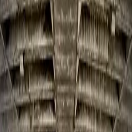
Descubre 3 muralistas verificados en Monterrey, Nuevo León. Artistas
profesionales listos para transformar tu espacio.
Cotizar Proyecto
Ver en Mapa Interactivo
3 Muralistas en Monterrey, Nuevo León
Artistas verificados y disponibles para contratar
Ver en Mapa Interactivo
Estilo
Presupuesto
María del Refugio
Monterrey, México