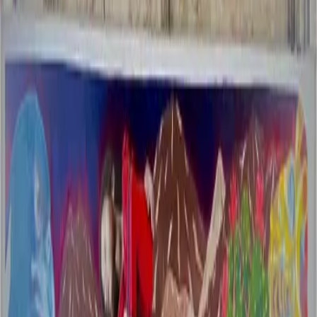
Monterrey, México
Desde
$7K MXN
Ver Portafolio
Madre tierra
Ricardo
Ver mural
Explora Otras Ubicaciones
Ver todos
San Nicolás de los Garza
4
artistas
Ciudad Santa Catarina
1
artistas