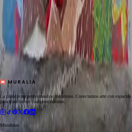
Guadalupe
1
artistas
Ciudad de México
55
artistas
Barcelona
9
artistas
Ver todos los muralistas
La plataforma profesional de muralistas. Conectamos arte con espacios
para transformar cualquier entorno.
Muralistas