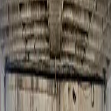
Desde
$7K MXN
Ver Portafolio
Matachina
Daniel Alejandro
Ver mural
Alfonso
Monterrey, México
Desde
$20K MXN
Ver Portafolio
Pop spider punk
Daniel Alejandro
Ver mural
Rocío