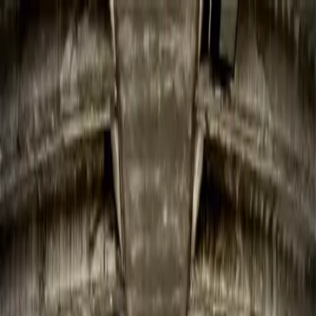
Ctrl K
Muralistas
Recursos
Transforma tu espacio
Iniciar Sesión
es
es
Ciudad
Muralistas en Monterrey
Nuevo León