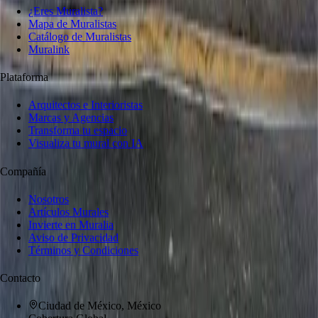
¿Eres Muralista?
Mapa de Muralistas
Catálogo de Muralistas
Muralink
Plataforma
Arquitectos e Interioristas
Marcas y Agencias
Transforma tu espacio
Visualiza tu mural con IA
Compañía
Nosotros
Artículos Murales
Invierte en Muralia
Aviso de Privacidad
Términos y Condiciones
Contacto
Ciudad de México, México