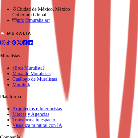
Ciudad de México, México
Cobertura Global
info@muralia.art
Muralistas
¿Eres Muralista?
Mapa de Muralistas
Catálogo de Muralistas
Muralink
Plataforma
Arquitectos e Interioristas
Marcas y Agencias
Transforma tu espacio
Visualiza tu mural con IA
Compañía