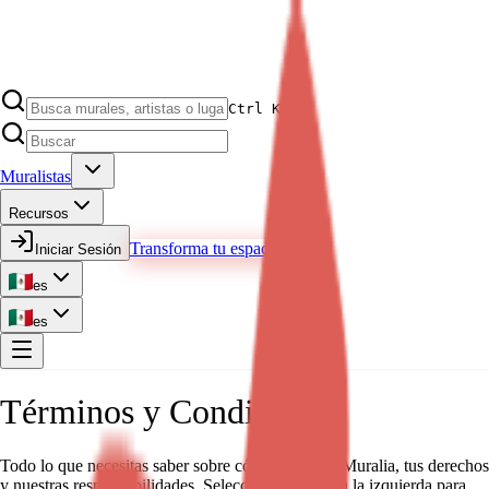
Ctrl K
Muralistas
Recursos
Transforma tu espacio
Iniciar Sesión
es
es
Términos y Condiciones
Todo lo que necesitas saber sobre cómo funciona Muralia, tus derechos
y nuestras responsabilidades. Selecciona un tema a la izquierda para