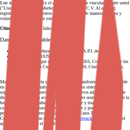
Este documento establece el contrato legalmente vinculante entre usted
("Usuario") y Muralia Marketplace S.A.P.I. de C.V. Al acceder,
registrarse o utilizar nuestros servicios, acepta de manera expresa y
voluntaria la totalidad de estos Términos.
Última actualización:
Julio 2026
Datos del Responsable
Razón Social:
Muralia Marketplace S.A.P.I. de C.V.
RFC:
MMA241029S93
Domicilio:
Bosque de Toronjos 9, Int. 503, Col. Bosques de las
Lomas, Alcaldía Cuajimalpa, C.P. 05120, Ciudad de México,
México.
Muralia es la propietaria y operadora de la plataforma digital accesible
en muralia.art (la "Plataforma"), incluyendo su sistema de chat de
soporte integrado. Al enviar mensajes o archivos adjuntos a través de
dicho chat, el Usuario acepta que sus mensajes sean almacenados en la
base de datos de Muralia con fines de soporte y trazabilidad; las
conversaciones se conservan indefinidamente y podrán eliminarse
previa solicitud al correo info@muralia.art. Estos Términos y
Condiciones, junto con nuestra
Política de Privacidad
, constituyen el
acuerdo íntegro entre el Usuario y Muralia.