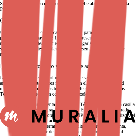
Si no está de acuerdo con estos términos, debe abstenerse de usar la
Plataforma.
Capacidad Legal
Usted declara contar con la capacidad legal para contratar: si es
persona física, ser mayor de 18 años; si representa a una persona
moral, tener facultades suficientes para obligarla. Muralia podrá
solicitar comprobantes de identidad o representación en cualquier
momento.
Formación del contrato y prueba de aceptación
La aceptación expresa y voluntaria a la que se refiere el párrafo
anterior se manifiesta de tres formas, según el modo en que usted
utilice la Plataforma. En los tres casos el efecto es el mismo: estos
Términos rigen su relación con Muralia desde ese momento.
Quien crea una cuenta acepta estos Términos al marcar la casilla
correspondiente durante el registro. Ese acto queda registrado
con la fecha y la hora, la dirección IP desde la que se realizó y el
número de versión aceptada.
Quien utiliza las herramientas gratuitas sin crear una cuenta,
como el generador de conceptos, acepta estos Términos al