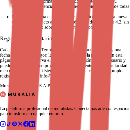
usarlas. La Plataforma enlaza este documento, y con él su
sección de Inteligencia Artificial, desde el pie de página de todas
sus páginas.
Quien ya tenía una cuenta antes de la publicación de una nueva
versión queda sujeto a ella en los términos de la cláusula 4.2, sin
efecto retroactivo sobre los proyectos ya contratados.
Registro de la aceptación
Cada versión de estos Términos se identifica con un número y una
fecha de entrada en vigor; la versión vigente es la publicada en esta
página. Muralia conserva el registro de aceptación de cada Usuario y
puede presentarlo como prueba del consentimiento ante una autoridad
o en una controversia. Usted puede solicitar una copia de su propio
registro escribiendo a info@muralia.art.
Muralia Marketplace S.A.P.I. de C.V.
©
2026
La plataforma profesional de muralistas. Conectamos arte con espacios
para transformar cualquier entorno.