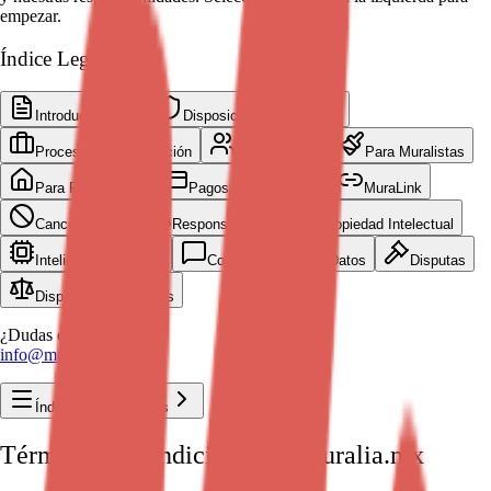
empezar.
Índice Legal
Introducción
Disposiciones Generales
Proceso de Contratación
Para Clientes
Para Muralistas
Para Propietarios
Pagos y Facturación
MuraLink
Cancelaciones
Responsabilidad
Propiedad Intelectual
Inteligencia Artificial
Comunicaciones y Datos
Disputas
Disposiciones Finales
¿Dudas específicas?
info@muralia.art
Índice de Contenidos
Términos y Condiciones de Muralia.mx