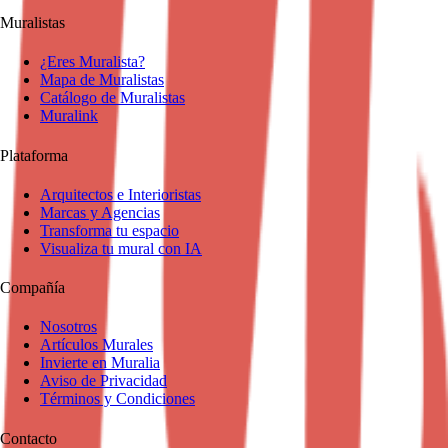
Muralistas
¿Eres Muralista?
Mapa de Muralistas
Catálogo de Muralistas
Muralink
Plataforma
Arquitectos e Interioristas
Marcas y Agencias
Transforma tu espacio
Visualiza tu mural con IA
Compañía
Nosotros
Artículos Murales
Invierte en Muralia
Aviso de Privacidad
Términos y Condiciones
Contacto